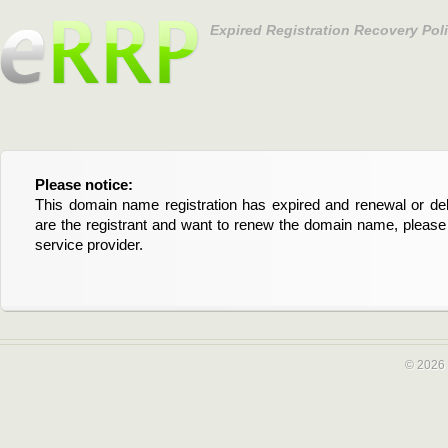
Expired Registration Recovery Pol
Please notice:
Bitte beachten Sie:
This domain name registration has expired and renewal or dele
Diese Domainregistrierung ist abgelaufen und die Verläng
are the registrant and want to renew the domain name, please 
Domain stehen an. Wenn Sie der Registrant sind und di
service provider.
verlängern möchten, kontaktieren Sie bitte Ihren Service-Provid
© 2026